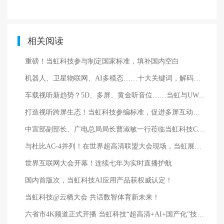
相关阅读
重磅！当虹科技参与制定国家标准，填补国内空白
机器人、卫星物联网、AI多模态……十大关键词，解码当虹科技2025→
车载视听新趋势？5D、多屏、黄金听音位……当虹与UWA联盟精彩亮相汽车盛会！
打造视听跨屏生态！当虹科技参编标准，促进多屏互动实践
中宣部副部长、广电总局局长曹淑敏一行莅临当虹科技CCBN展区参观指导
与杜比AC-4并列！在世界超高清联盟大会现场，当虹展出三维菁彩声技术
世界互联网大会开幕！连续七年为实时直播护航
国内首版次，当虹科技AI应用产品获权威认定！
当虹科技@云栖大会 共话数智体育新未来！
六省市4K频道正式开播 当虹科技“超高清+AI+国产化”技术深度护航